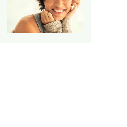
20 de ago. de 2021
Perfeccionismo e
autenticidade
Como abandonar o perfeccionismo e
cultivar a autenticidade pode
contribuir para uma autoestima
saudável A pensadora Brené Brown
disse...