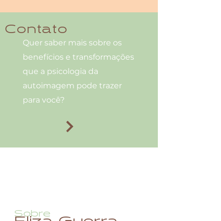
Contato
Quer saber mais sobre os
benefícios e transformações
que a psicologia da
autoimagem pode trazer
para você?
Psicoterapia Individual,
Acompanhamento profissional para
consultoras, Curso de Psicologia da
Autoimagem
Sobre
Eliza Guerra