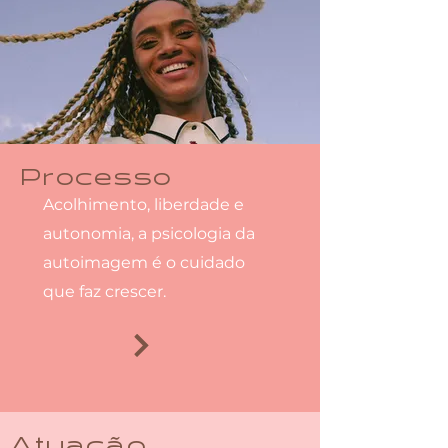
Processo
Acolhimento, liberdade e
autonomia, a psicologia da
autoimagem é o cuidado
que faz crescer.
Atuação